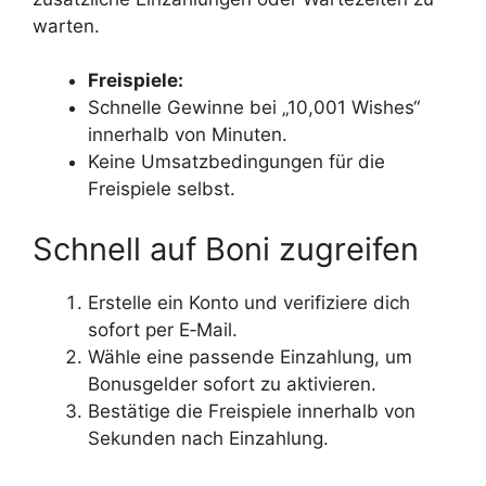
warten.
Freispiele:
Schnelle Gewinne bei „10,001 Wishes“
innerhalb von Minuten.
Keine Umsatzbedingungen für die
Freispiele selbst.
Schnell auf Boni zugreifen
Erstelle ein Konto und verifiziere dich
sofort per E‑Mail.
Wähle eine passende Einzahlung, um
Bonusgelder sofort zu aktivieren.
Bestätige die Freispiele innerhalb von
Sekunden nach Einzahlung.