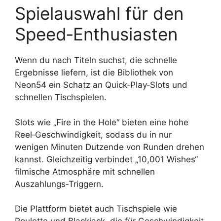
Spielauswahl für den
Speed‑Enthusiasten
Wenn du nach Titeln suchst, die schnelle
Ergebnisse liefern, ist die Bibliothek von
Neon54 ein Schatz an Quick‑Play‑Slots und
schnellen Tischspielen.
Slots wie „Fire in the Hole“ bieten eine hohe
Reel‑Geschwindigkeit, sodass du in nur
wenigen Minuten Dutzende von Runden drehen
kannst. Gleichzeitig verbindet „10,001 Wishes“
filmische Atmosphäre mit schnellen
Auszahlungs‑Triggern.
Die Plattform bietet auch Tischspiele wie