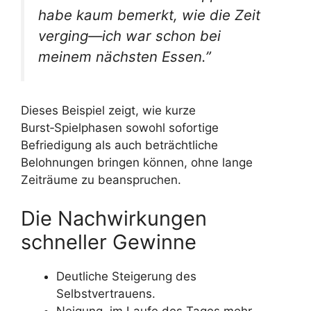
habe kaum bemerkt, wie die Zeit
verging—ich war schon bei
meinem nächsten Essen.”
Dieses Beispiel zeigt, wie kurze
Burst‑Spielphasen sowohl sofortige
Befriedigung als auch beträchtliche
Belohnungen bringen können, ohne lange
Zeiträume zu beanspruchen.
Die Nachwirkungen
schneller Gewinne
Deutliche Steigerung des
Selbstvertrauens.
Neigung, im Laufe des Tages mehr