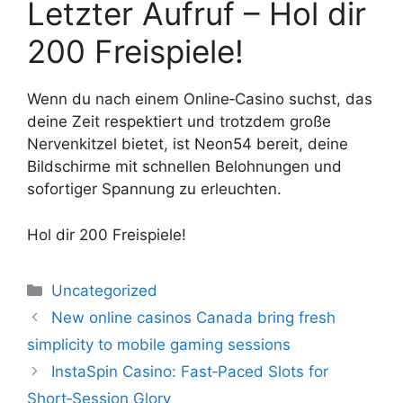
Letzter Aufruf – Hol dir
200 Freispiele!
Wenn du nach einem Online‑Casino suchst, das
deine Zeit respektiert und trotzdem große
Nervenkitzel bietet, ist Neon54 bereit, deine
Bildschirme mit schnellen Belohnungen und
sofortiger Spannung zu erleuchten.
Hol dir 200 Freispiele!
Uncategorized
New online casinos Canada bring fresh
simplicity to mobile gaming sessions
InstaSpin Casino: Fast‑Paced Slots for
Short‑Session Glory