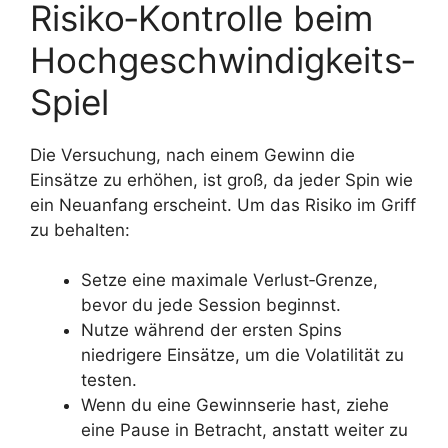
Risiko‑Kontrolle beim
Hochgeschwindigkeits‑
Spiel
Die Versuchung, nach einem Gewinn die
Einsätze zu erhöhen, ist groß, da jeder Spin wie
ein Neuanfang erscheint. Um das Risiko im Griff
zu behalten:
Setze eine maximale Verlust‑Grenze,
bevor du jede Session beginnst.
Nutze während der ersten Spins
niedrigere Einsätze, um die Volatilität zu
testen.
Wenn du eine Gewinnserie hast, ziehe
eine Pause in Betracht, anstatt weiter zu