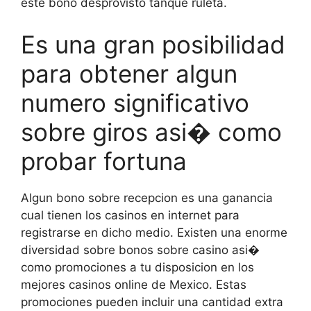
este bono desprovisto tanque ruleta.
Es una gran posibilidad
para obtener algun
numero significativo
sobre giros asi� como
probar fortuna
Algun bono sobre recepcion es una ganancia
cual tienen los casinos en internet para
registrarse en dicho medio. Existen una enorme
diversidad sobre bonos sobre casino asi�
como promociones a tu disposicion en los
mejores casinos online de Mexico. Estas
promociones pueden incluir una cantidad extra