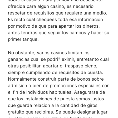
ofrecida para algun casino, es necesario
respetar de requisitos que requiere una medio.
Es recto cual chequees toda esa informacion
por motivo de que para apartar los dineros,
antes tendras que seguir los campos y hacer su
primer tanque.
No obstante, varios casinos limitan los
ganancias cual se podri? eximir, entretanto cual
otras posibilitan apartar el traspaso pleno,
siempre cumpliendo de requisitos de puesta.
Normalmente construir parte de bonos sobre
admision o bien de promociones especiales con
el fin de individuos habituales. Asegurarse de
que los instalaciones de puesta somos justos
que guarda relacion a la cantidad de giros
gratuito que recibiras. Se puede designar jugar