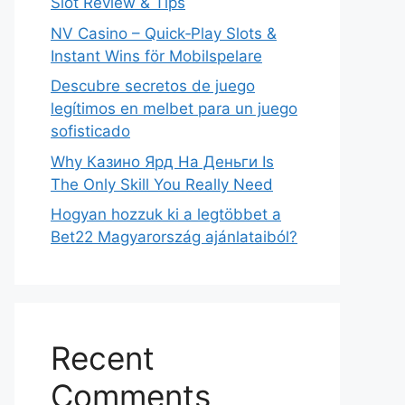
Slot Review & Tips
NV Casino – Quick‑Play Slots &
Instant Wins för Mobilspelare
Descubre secretos de juego
legítimos en melbet para un juego
sofisticado
Why Казино Ярд На Деньги Is
The Only Skill You Really Need
Hogyan hozzuk ki a legtöbbet a
Bet22 Magyarország ajánlataiból?
Recent
Comments