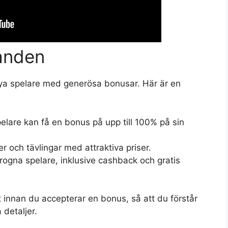
anden
 nya spelare med generösa bonusar. Här är en
elare kan få en bonus på upp till 100% på sin
och tävlingar med attraktiva priser.
rogna spelare, inklusive cashback och gratis
nt innan du accepterar en bonus, så att du förstår
detaljer.