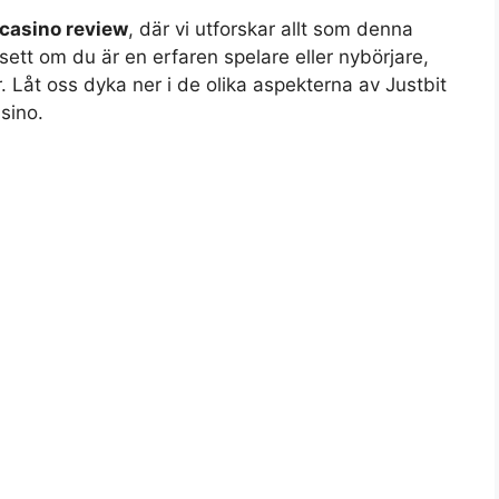
 casino review
, där vi utforskar allt som denna
ett om du är en erfaren spelare eller nybörjare,
. Låt oss dyka ner i de olika aspekterna av Justbit
asino.