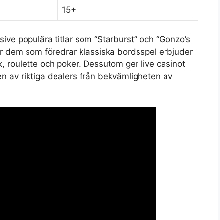
15+
usive populära titlar som “Starburst” och “Gonzo’s
För dem som föredrar klassiska bordsspel erbjuder
k, roulette och poker. Dessutom ger live casinot
n av riktiga dealers från bekvämligheten av