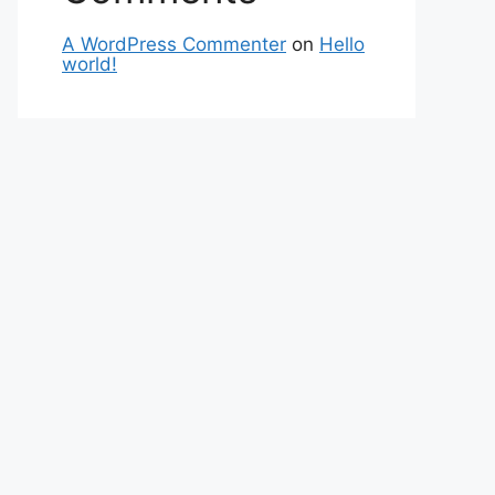
A WordPress Commenter
on
Hello
world!