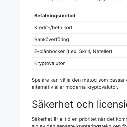
Betalningsmetod
Kredit-/betalkort
Banköverföring
E-plånböcker (t.ex. Skrill, Neteller)
Kryptovalutor
Spelare kan välja den metod som passar d
alternativ eller moderna kryptovalutor.
Säkerhet och licensi
Säkerhet är alltid en prioritet när det kom
sig av den senaste krypteringstekniken f