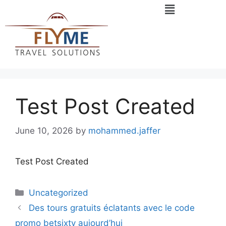
Test Post Created
June 10, 2026
by
mohammed.jaffer
Test Post Created
Uncategorized
Des tours gratuits éclatants avec le code
promo betsixty aujourd’hui