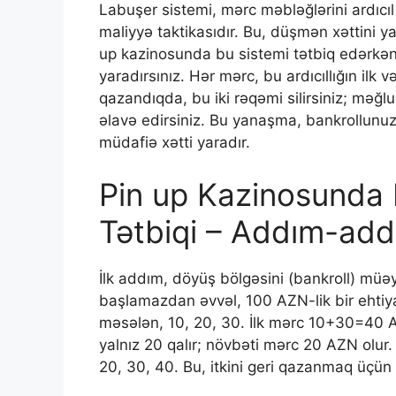
Labuşer sistemi, mərc məbləğlərini ardıcı
maliyyə taktikasıdır. Bu, düşmən xəttini 
up kazinosunda bu sistemi tətbiq edərkən,
yaradırsınız. Hər mərc, bu ardıcıllığın il
qazandıqda, bu iki rəqəmi silirsiniz; məğl
əlavə edirsiniz. Bu yanaşma, bankrollunuz
müdafiə xətti yaradır.
Pin up Kazinosunda 
Tətbiqi – Addım-add
İlk addım, döyüş bölgəsini (bankroll) mü
başlamazdan əvvəl, 100 AZN-lik bir ehtiya
məsələn, 10, 20, 30. İlk mərc 10+30=40 AZ
yalnız 20 qalır; növbəti mərc 20 AZN olur. 
20, 30, 40. Bu, itkini geri qazanmaq üçün 