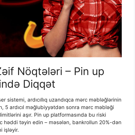
əif Nöqtələri – Pin up
ində Diqqət
r sistemi, ardıcıllıq uzandıqca mərc məbləğlərinin
n, 5 ardıcıl məğlubiyyətdən sonra mərc məbləği
imitlərini aşır. Pin up platformasında bu riski
həddi təyin edin – məsələn, bankrollun 20%-dən
 işləyir.