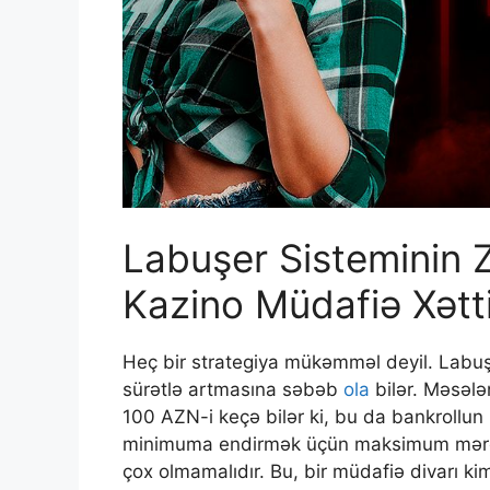
Labuşer Sisteminin Z
Kazino Müdafiə Xətt
Heç bir strategiya mükəmməl deyil. Labuşe
sürətlə artmasına səbəb
ola
bilər. Məsələ
100 AZN-i keçə bilər ki, bu da bankrollun l
minimuma endirmək üçün maksimum mərc 
çox olmamalıdır. Bu, bir müdafiə divarı kimi