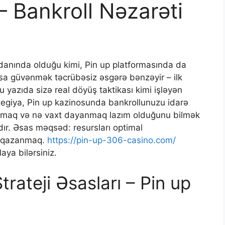
– Bankroll Nəzarəti
eydanında olduğu kimi, Pin up platformasında da
nsa güvənmək təcrübəsiz əsgərə bənzəyir – ilk
 yazıda sizə real döyüş taktikası kimi işləyən
tegiya, Pin up kazinosunda bankrollunuzu idarə
ırmaq və nə vaxt dayanmaq lazım olduğunu bilmək
dır. Əsas məqsəd: resursları optimal
k qazanmaq.
https://pin-up-306-casino.com/
aya bilərsiniz.
rateji Əsasları – Pin up