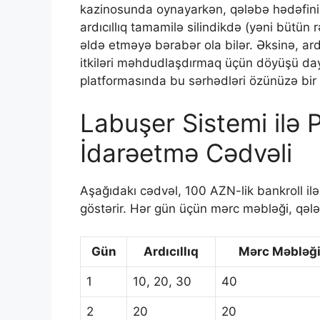
kazinosunda oynayarkən, qələbə hədəfini
ardıcıllıq tamamilə silindikdə (yəni bütün
əldə etməyə bərabər ola bilər. Əksinə, ar
itkiləri məhdudlaşdırmaq üçün döyüşü daya
platformasında bu sərhədləri özünüzə bir 
Labuşer Sistemi ilə 
İdarəetmə Cədvəli
Aşağıdakı cədvəl, 100 AZN-lik bankroll ilə
göstərir. Hər gün üçün mərc məbləği, qələb
Gün
Ardıcıllıq
Mərc Məbləği
1
10, 20, 30
40
2
20
20