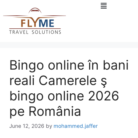
Bingo online în bani
reali Camerele ş
bingo online 2026
pe România
June 12, 2026
by
mohammed.jaffer