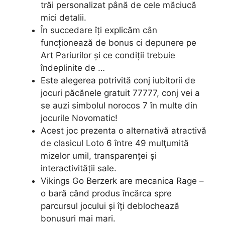
trăi personalizat până de cele măciucă
mici detalii.
În succedare îți explicăm cân
funcționează de bonus ci depunere pe
Art Pariurilor și ce condiții trebuie
îndeplinite de …
Este alegerea potrivită conj iubitorii de
jocuri păcănele gratuit 77777, conj vei a
se auzi simbolul norocos 7 în multe din
jocurile Novomatic!
Acest joc prezenta o alternativă atractivă
de clasicul Loto 6 între 49 mulţumită
mizelor umil, transparenței și
interactivității sale.
Vikings Go Berzerk are mecanica Rage –
o bară când produs încărca spre
parcursul jocului și îți deblochează
bonusuri mai mari.