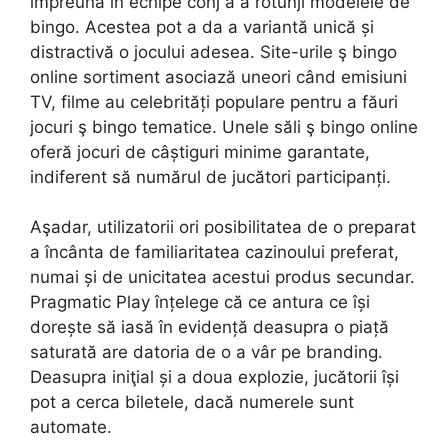
împreună în echipe conj a a rotunji modelele de
bingo. Acestea pot a da a variantă unică și
distractivă o jocului adesea. Site-urile ş bingo
online sortiment asociază uneori când emisiuni
TV, filme au celebrități populare pentru a făuri
jocuri ş bingo tematice. Unele săli ş bingo online
oferă jocuri de câștiguri minime garantate,
indiferent să numărul de jucători participanți.
Aşadar, utilizatorii ori posibilitatea de o preparat
a încânta de familiaritatea cazinoului preferat,
numai și de unicitatea acestui produs secundar.
Pragmatic Play înțelege că ce antura ce își
dorește să iasă în evidență deasupra o piață
saturată are datoria de o a vâr pe branding.
Deasupra iniţial și a doua explozie, jucătorii își
pot a cerca biletele, dacă numerele sunt
automate.