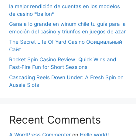
la mejor rendición de cuentas en los modelos
de casino *ballon*
Gana a lo grande en winum chile tu guía para la
emoción del casino y triunfos en juegos de azar
The Secret Life Of Yard Casino Официальный
Сайт
Rocket Spin Casino Review: Quick Wins and
Fast‑Fire Fun for Short Sessions
Cascading Reels Down Under: A Fresh Spin on
Aussie Slots
Recent Comments
A WordPress Commenter
on
Hello world!