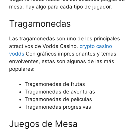
mesa, hay algo para cada tipo de jugador.
Tragamonedas
Las tragamonedas son uno de los principales
atractivos de Vodds Casino.
crypto casino
vodds
Con gráficos impresionantes y temas
envolventes, estas son algunas de las más
populares:
Tragamonedas de frutas
Tragamonedas de aventuras
Tragamonedas de películas
Tragamonedas progresivas
Juegos de Mesa