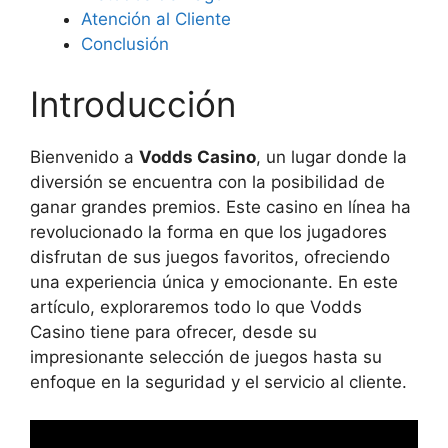
Atención al Cliente
Conclusión
Introducción
Bienvenido a
Vodds Casino
, un lugar donde la
diversión se encuentra con la posibilidad de
ganar grandes premios. Este casino en línea ha
revolucionado la forma en que los jugadores
disfrutan de sus juegos favoritos, ofreciendo
una experiencia única y emocionante. En este
artículo, exploraremos todo lo que Vodds
Casino tiene para ofrecer, desde su
impresionante selección de juegos hasta su
enfoque en la seguridad y el servicio al cliente.