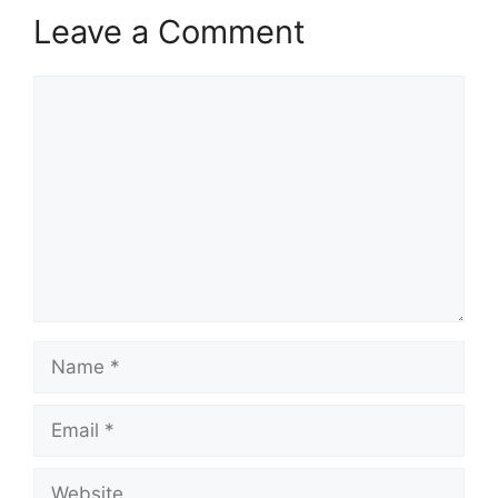
Leave a Comment