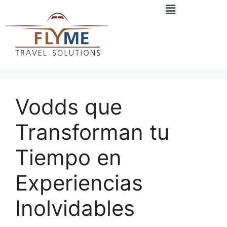
Vodds que
Transforman tu
Tiempo en
Experiencias
Inolvidables